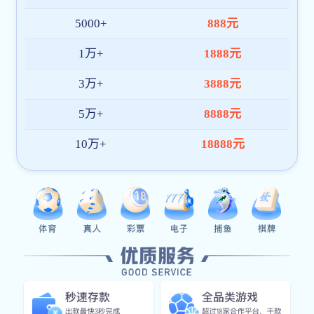
的能力，使得他在进攻组织上具有极大的潜力。
此外，琼斯在防守端同样表现不俗。他不仅能够有效
拦截对方进攻，还经常参与到球队的反击之中。无论
是面对强队还是弱队，他都能保持较高的竞技水平，
这使得他在竞争激烈的英超联赛中脱颖而出。
总之，琼斯无疑是一名全面且富有潜力的新星，他不
仅可以适应不同风格的比赛，还能在关键时刻为球队
提供帮助。这种优秀个人能力正是国米关注他的主要
原因之一。
2、与国米战术体系契合
国际米兰目前正在实施一种以控球和快速传递为核心
战术风格，这要求中场球员具备较高的技术素养和战
术意识。琼斯凭借其扎实的基本功和灵活多变的位置