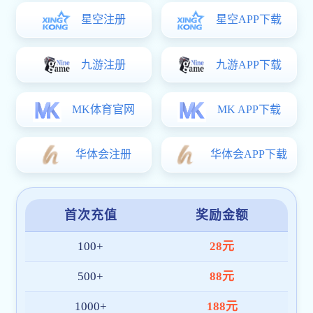
物浦中场球员凯尔文·琼斯。国米在引援方面始终保持
着积极的态度，而琼斯凭借其出色的技术和战术素
养，成为了球队下赛季的重要目标之一。在这篇文章
中，我们将从四个方面详细分析国米为何重新关注琼
斯，包括他的个人能力、与球队需求的契合度、市场
竞争情况以及国米的转会策略。这些因素共同构成了
国米对琼斯兴趣重燃的原因，也为即将到来的转会窗
铺平了道路。
1、琼斯的个人能力分析
凯尔文·琼斯作为利物浦的一名年轻中场，在过去几个
赛季中展现出了非凡的天赋。他速度快、控球稳，能
够在比赛中迅速做出决策，这是他成为顶级中场的重
要因素。同时，他也具备良好的传球视野和创造机会