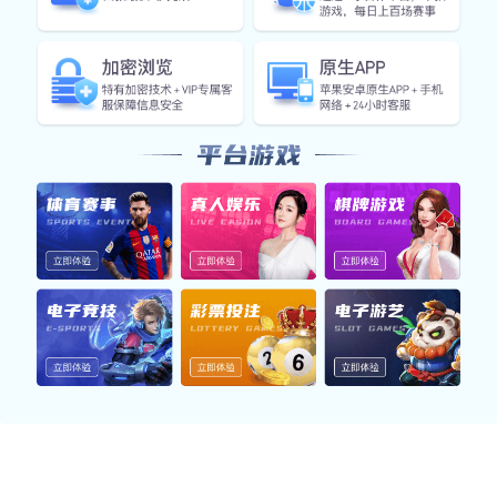
感，可以很容易融入国米现有战术体系之中。
同时，国米主教练也非常看重球员之间的配合默契。
琼斯在利物浦期间，与众多世界级球员共事，这为他
提供了丰富的大赛经验。因此，他能够迅速理解并执
行教练布置的战术，从而提升整支球队在比赛中的表
现。
另外，考虑到目前国米阵容中的老化问题，引入像琼
斯这样的年轻才俊，不仅可以增强球队实力，也能为
未来发展奠定基础。这种双重效益使得国米更倾向于
把琼斯列为引援目标。
3、市场竞争与机会分析
尽管许多俱乐部对利物浦的小将产生浓厚兴趣，但当