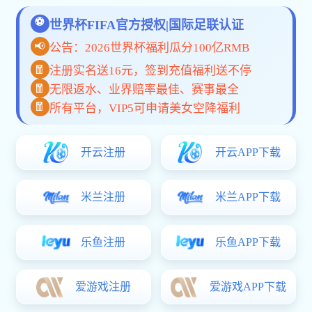
手机App
网页版
国米再度关注利物浦中场琼斯计划
作为下赛季引援目标
2026-06-27 22:16
54 次阅读
首页
/
体育热讯
随着2023赛季的结束，国际米兰再次将目光聚焦于利