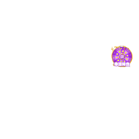
对于国际米兰来说，每一个转会决定都是经过深思熟
虑后的结果。近年来，他们逐步形成了一套系统化、
科学化的引援流程，从而确保每一笔交易都能最大程
度上符合球队的发展战略。在这一背景下，针对像琼
斯这样的年轻人才展开挖掘显得尤为重要。
此外，国米不仅仅希望通过短期内获得成绩，而是致
力于打造一支既具有当下竞争力，又具备长期发展的
团队。因此，将资源投入到培养年轻力量上，是他们
长远规划的一部分。而引进像琼斯这样能够长时间服
务于球队的小将，无疑是实现这一目标的重要一步。
最后，通过合理运用财政预算与灵活调整阵容结构，
国米希望以最优方式实现自身目标。这种前瞻性的转