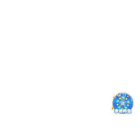
队协作的重要性。在每一次进攻中，都可以看到不同
球员之间形成流畅配合，从而有效破解凯尔特人的防
线。
另外，在防守端，他们实施了一种轮换机制，由于凯
尔特人侧翼威胁较大，因此要求所有外线球员都保持
高度警惕。这种变化使得对手无法找到轻松得分的位
置，有效抑制住了他们惯常打法。同时，这也减轻了
新秀们身上的负担，使其能更加专注于进攻端发挥。
4、未来展望与期待
随着这场胜利，他们重燃了晋级季后赛的希望，而年
轻的新秀如埃奇库姆则成为未来发展的核心资产。从
他首秀所展现出的潜力来看，如果能继续保持这样的