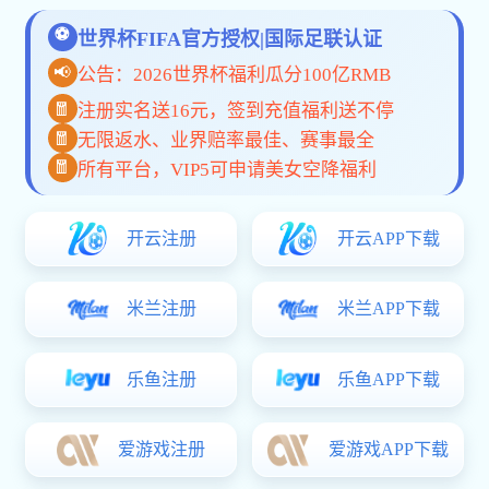
手机App
网页版
埃奇库姆首秀狂砍34分助队历史性
淘汰绿军重燃季后赛希望
2026-07-09 21:51
41 次阅读
首页
/
体育热讯
在最新的NBA季后赛中，埃奇库姆迎来了他的首秀，